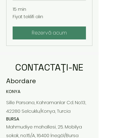
15 min
Fiyat
Fiyat teklifi alın
teklifi
alın
Rezervă acum
CONTACTAŢI-NE
Abordare
KONYA
Sille Parsana, Kahramanlar Cd. No:13,
42280 Selcuklu/Konya, Turcia
BURSA
Mahmudiye mahallesi, 25. Mobilya
sokak, no:15/A, 16400 İnegöl/Bursa