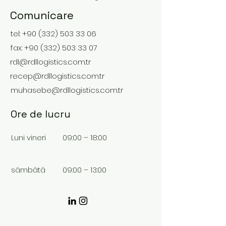
Comunicare
tel:
+90 (332) 503 33 06
fax:
+90 (332) 503 33 07
rdl@rdllogistics.com.tr
recep@rdllogistics.com.tr
muhasebe@rdllogistics.com.tr
Ore de lucru
Luni vineri
09:00 – 18:00
sâmbătă
09:00 – 13:00