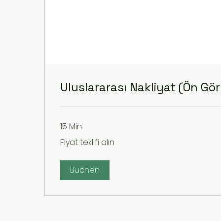
Uluslararası Nakliyat (Ön Gö
15 Min.
Fiyat
Fiyat teklifi alın
teklifi
alın
Buchen