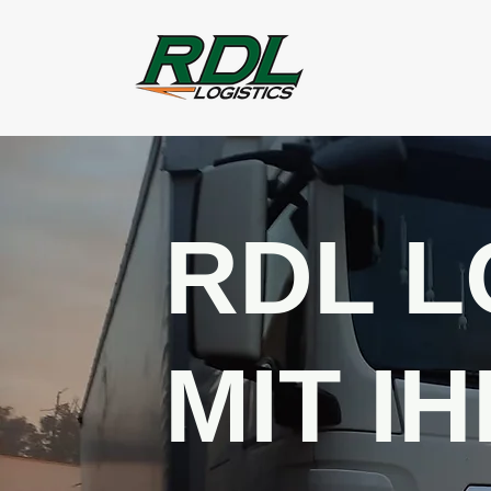
RDL L
MIT I