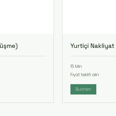
rüşme)
Yurtiçi Nakliya
15 Min.
Fiyat
Fiyat teklifi alın
teklifi
alın
Buchen